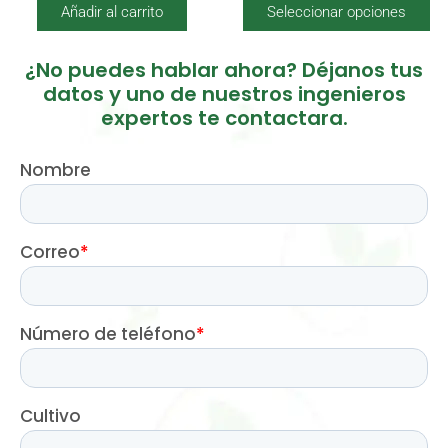
Añadir al carrito
Seleccionar opciones
de
producto
¿No puedes hablar ahora? Déjanos tus
datos y uno de nuestros ingenieros
expertos te contactara.