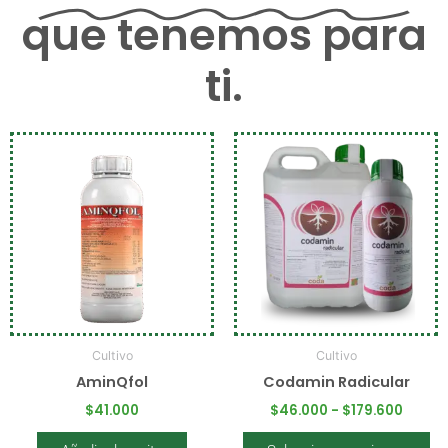
que tenemos para
ti.
Rang
Este
de
producto
precio
desde
tiene
$46.0
múltiples
hasta
variantes.
$179.6
Las
opciones
se
pueden
Cultivo
Cultivo
elegir
AminQfol
Codamin Radicular
en
la
$
41.000
$
46.000
-
$
179.600
página