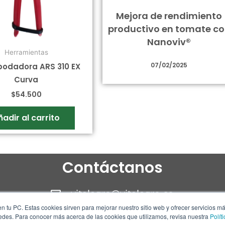
Mejora de rendimiento
productivo en tomate c
Nanoviv®
Herramientas
07/02/2025
 podadora ARS 310 EX
Curva
$
54.500
ñadir al carrito
Contáctanos
vitalagro@vitalagro.co
n tu PC. Estas cookies sirven para mejorar nuestro sitio web y ofrecer servicios m
310 305 11 23
redes. Para conocer más acerca de las cookies que utilizamos, revisa nuestra
Polít