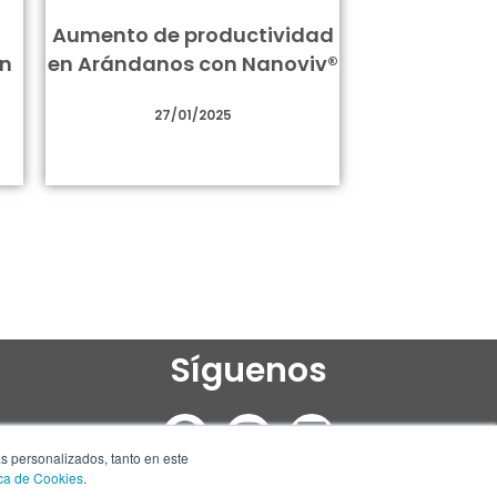
Aumento de productividad
on
en Arándanos con Nanoviv®
27/01/2025
Síguenos
F
I
L
a
n
i
ás personalizados, tanto en este
ica de Cookies
.
c
s
n