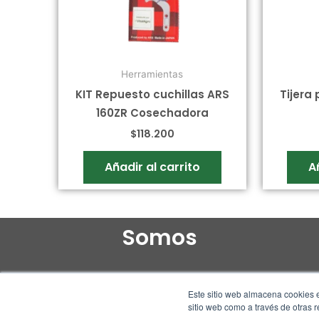
Herramientas
KIT Repuesto cuchillas ARS
Tijera
160ZR Cosechadora
$
118.200
Añadir al carrito
A
Somos
Este sitio web almacena cookies e
sitio web como a través de otras 