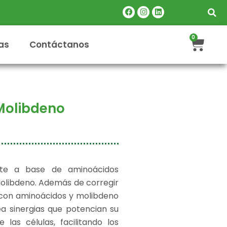
Facebook
Instagram
Linkedin
Carr
0
as
Contáctanos
Molibdeno
te a base de aminoácidos
olibdeno. Además de corregir
 con aminoácidos y molibdeno
ea sinergias que potencian su
las células, facilitando los