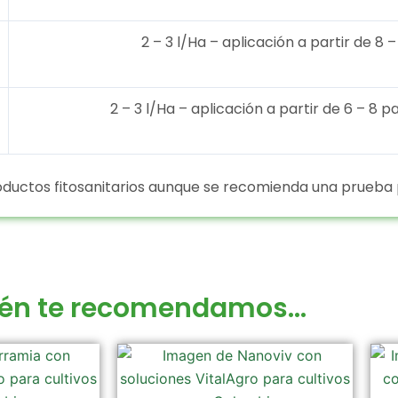
2 – 3 l/Ha – aplicación a partir de 8 – 
2 – 3 l/Ha – aplicación a partir de 6 – 8 p
uctos fitosanitarios aunque se recomienda una prueba p
én te recomendamos...
Rango
Este
de
producto
precios: