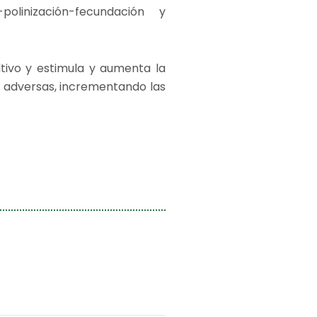
polinización-fecundación y
ltivo y estimula y aumenta la
s adversas, incrementando las
s:
0
00