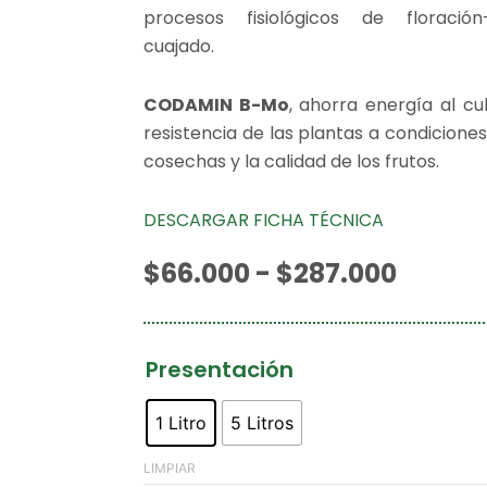
procesos fisiológicos de floración-
cuajado.
CODAMIN B-Mo
, ahorra energía al cu
resistencia de las plantas a condicione
cosechas y la calidad de los frutos.
DESCARGAR FICHA TÉCNICA
Rango
$
66.000
-
$
287.000
de
precio
desde
Codamin
Presentación
$66.00
Boro
hasta
Molibdeno
1 Litro
5 Litros
$287.0
cantidad
LIMPIAR