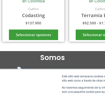
tiene
múltiples
Cultivo
Cultiv
variantes.
Codasting
Terramía 
Las
$
137.900
$
92.500
-
$
1.
opciones
se
Seleccionar opciones
Seleccionar 
pueden
elegir
en
Somos
la
página
de
producto
Este sitio web almacena cookies e
sitio web como a través de otras 
No haremos seguimiento de tu info
solo una pequeña cookie para que 
Copyright 2022 vitalago.co