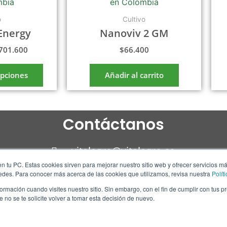
tiene
desde
$92.500
múltiples
o
Cultivo
hasta
variantes.
$1.701.600
Energy
Nanoviv 2 GM
Las
701.600
$
66.400
opciones
se
opciones
Añadir al carrito
pueden
elegir
en
Contáctanos
la
página
de
vitalagro@vitalagro.co
producto
n tu PC. Estas cookies sirven para mejorar nuestro sitio web y ofrecer servicios m
310 305 11 23
redes. Para conocer más acerca de las cookies que utilizamos, revisa nuestra
Polít
rmación cuando visites nuestro sitio. Sin embargo, con el fin de cumplir con tus 
310 305 11 23
no se te solicite volver a tomar esta decisión de nuevo.