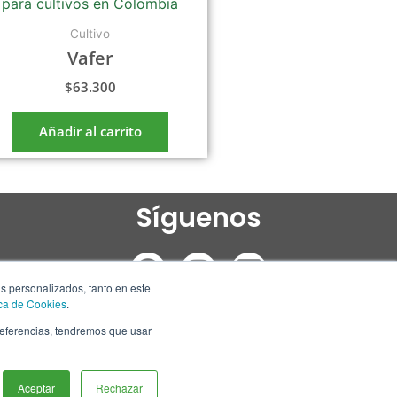
Cultivo
Vafer
$
63.300
Añadir al carrito
Síguenos
F
I
L
a
n
i
ás personalizados, tanto en este
ica de Cookies
.
c
s
n
preferencias, tendremos que usar
e
t
k
b
a
e
Aceptar
Rechazar