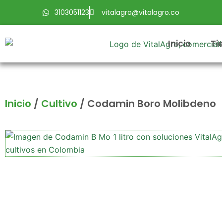
Ir
3103051123
vitalagro@vitalagro.co
al
contenido
Inicio
Ti
Inicio
/
Cultivo
/ Codamin Boro Molibdeno