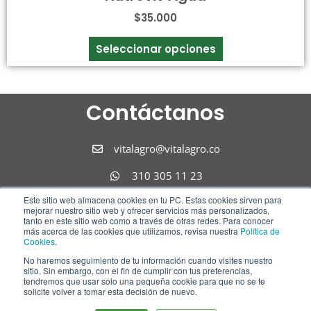
$
35.000
Seleccionar opciones
Contáctanos
vitalagro@vitalagro.co
310 305 11 23
Este sitio web almacena cookies en tu PC. Estas cookies sirven para
310 305 11 23
mejorar nuestro sitio web y ofrecer servicios más personalizados,
tanto en este sitio web como a través de otras redes. Para conocer
Síguenos
más acerca de las cookies que utilizamos, revisa nuestra
Política de
Cookies
.
No haremos seguimiento de tu información cuando visites nuestro
F
I
L
sitio. Sin embargo, con el fin de cumplir con tus preferencias,
tendremos que usar solo una pequeña cookie para que no se te
a
n
i
solicite volver a tomar esta decisión de nuevo.
c
s
n
Hola!! ¿como te podemos ayudar?