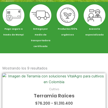
Pago seguro a
Entrega por
Productos 100%
Asesoría
través de Wompi
medio de
orgánicos
especializada
transportadora
certificada
Mostrando los 9 resultados
Rango
Este
de
producto
precios:
tiene
desde
Cultivo
$76.200
múltiples
Terramía Raíces
hasta
variantes.
$1.310.400
$
76.200
-
$
1.310.400
Las