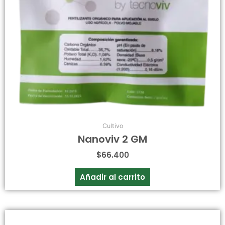
Cultivo
Nanoviv 2 GM
$
66.400
Añadir al carrito
Este