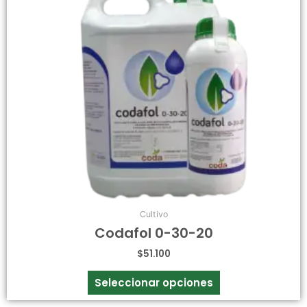
opciones
se
pueden
elegir
en
la
página
de
producto
Cultivo
Codafol 0-30-20
$
51.100
Seleccionar opciones