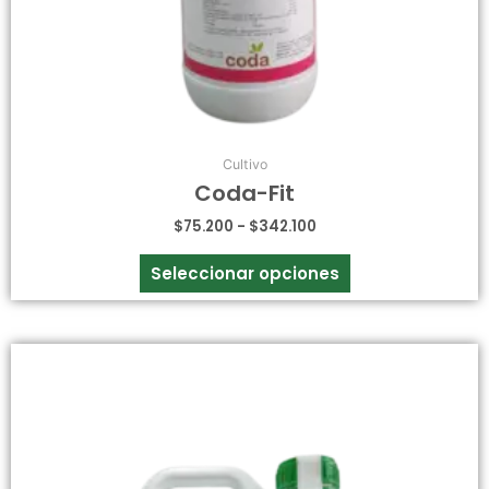
página
de
producto
Cultivo
Coda-Fit
$
75.200
-
$
342.100
Seleccionar opciones
Este
producto
tiene
múltiples
variantes.
Las