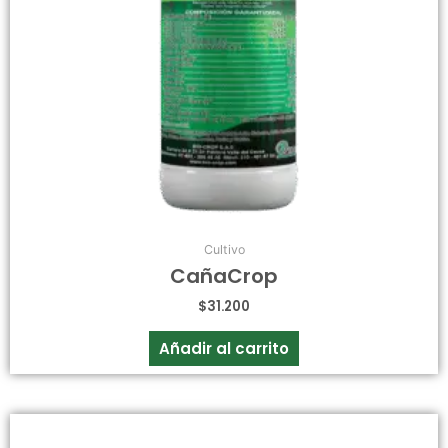
Cultivo
CañaCrop
$
31.200
Añadir al carrito
Rango
Este
de