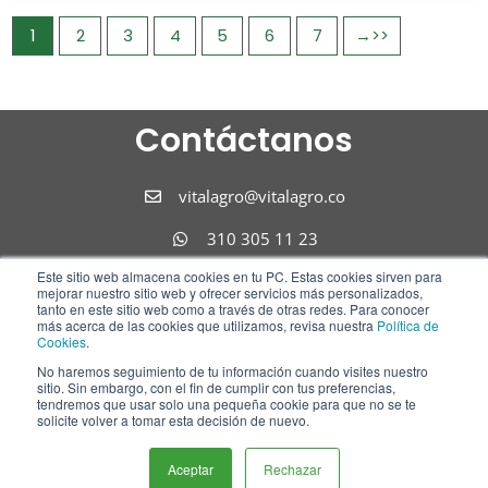
1
2
3
4
5
6
7
→
Contáctanos
vitalagro@vitalagro.co
310 305 11 23
Este sitio web almacena cookies en tu PC. Estas cookies sirven para
310 305 11 23
mejorar nuestro sitio web y ofrecer servicios más personalizados,
tanto en este sitio web como a través de otras redes. Para conocer
Síguenos
más acerca de las cookies que utilizamos, revisa nuestra
Política de
Cookies
.
No haremos seguimiento de tu información cuando visites nuestro
F
I
L
sitio. Sin embargo, con el fin de cumplir con tus preferencias,
tendremos que usar solo una pequeña cookie para que no se te
a
n
i
solicite volver a tomar esta decisión de nuevo.
c
s
n
Hola!! ¿como te podemos ayudar?
e
t
k
Aceptar
Rechazar
b
a
e