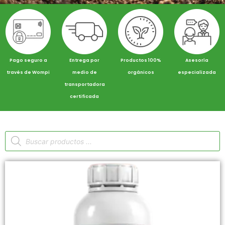
Pago seguro a
Entrega por
Productos 100%
Asesoría
través de Wompi
medio de
orgánicos
especializada
transportadora
certificada
Búsqueda
de
productos