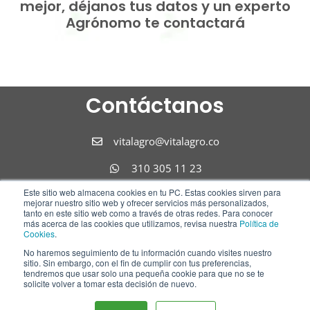
mejor, déjanos tus datos y un experto
Agrónomo te contactará
Contáctanos
vitalagro@vitalagro.co
310 305 11 23
Este sitio web almacena cookies en tu PC. Estas cookies sirven para
310 305 11 23
mejorar nuestro sitio web y ofrecer servicios más personalizados,
tanto en este sitio web como a través de otras redes. Para conocer
Síguenos
más acerca de las cookies que utilizamos, revisa nuestra
Política de
Cookies
.
No haremos seguimiento de tu información cuando visites nuestro
F
I
L
sitio. Sin embargo, con el fin de cumplir con tus preferencias,
tendremos que usar solo una pequeña cookie para que no se te
a
n
i
solicite volver a tomar esta decisión de nuevo.
c
s
n
e
t
k