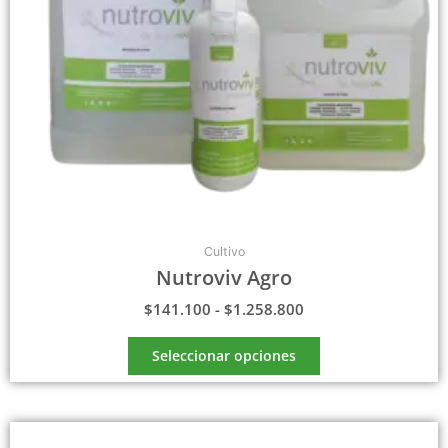
pueden
elegir
en
la
página
de
producto
Cultivo
Nutroviv Agro
$
141.100
-
$
1.258.800
Seleccionar opciones
Rango
Este