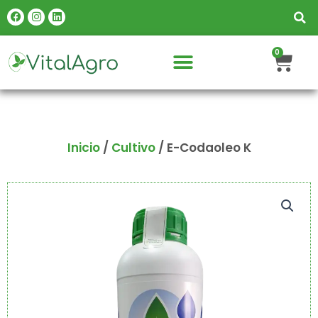
Ir
Facebook
Instagram
Linkedin
al
contenido
Carr
0
Inicio
/
Cultivo
/ E-Codaoleo K