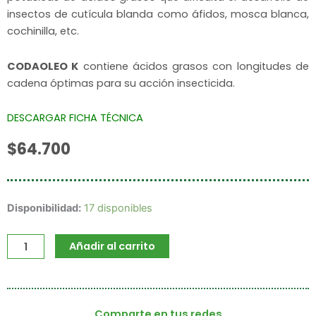
insectos de cutícula blanda como áfidos, mosca blanca,
cochinilla, etc.
CODAOLEO K
contiene ácidos grasos con longitudes de
cadena óptimas para su acción insecticida.
DESCARGAR FICHA TÉCNICA
$
64.700
E-
Disponibilidad:
17 disponibles
Codaoleo
K
Añadir al carrito
cantidad
Comparte en tus redes