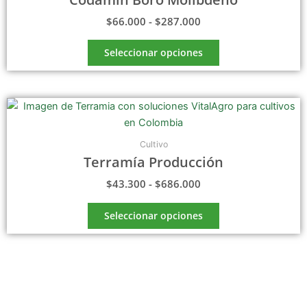
$
66.000
-
$
287.000
Seleccionar opciones
Rango
Este
de
producto
precios:
tiene
desde
Cultivo
$43.300
múltiples
Terramía Producción
hasta
variantes.
$686.000
$
43.300
-
$
686.000
Las
opciones
Seleccionar opciones
se
pueden
elegir
en
la
página