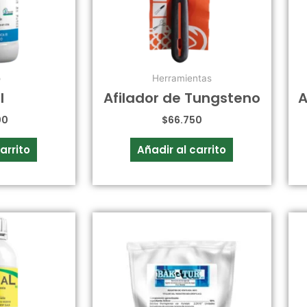
o
Herramientas
l
Afilador de Tungsteno
A
00
$
66.750
arrito
Añadir al carrito