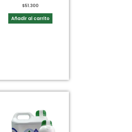
$
51.300
Añadir al carrito
Este
producto
tiene
múltiples
variantes.