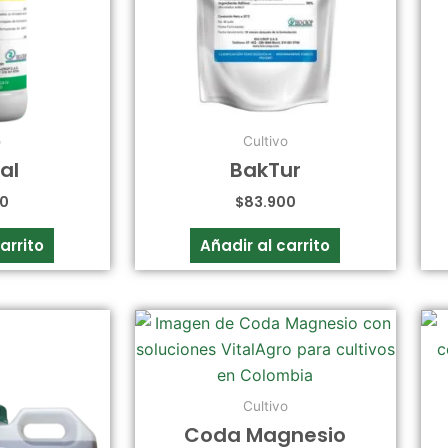
o
Cultivo
al
BakTur
00
$
83.900
arrito
Añadir al carrito
Rango
Este
de
producto
precios:
desde
tiene
$72.900
múltiples
hasta
Cultivo
$1.344.200
variantes.
Coda Magnesio