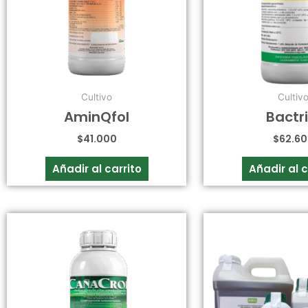
Cultivo
Cultiv
AminQfol
Bactri
$
41.000
$
62.6
Añadir al carrito
Añadir al c