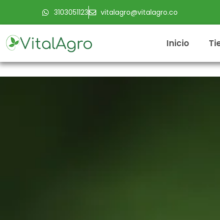
Ir
3103051123
vitalagro@vitalagro.co
al
contenido
Inicio
Ti