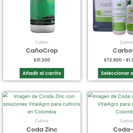
Cultivo
Cultiv
CañaCrop
Carbo
$
31.200
$
72.900
-
$
1
Añadir al carrito
Seleccionar 
Cultivo
Cultiv
Coda Zinc
Coda-