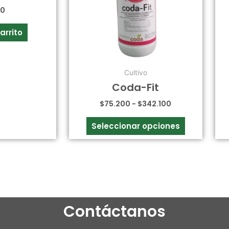
Las
00
opciones
se
arrito
pueden
elegir
en
Cultivo
la
Coda-Fit
página
$
75.200
-
$
342.100
de
producto
Seleccionar opciones
Contáctanos