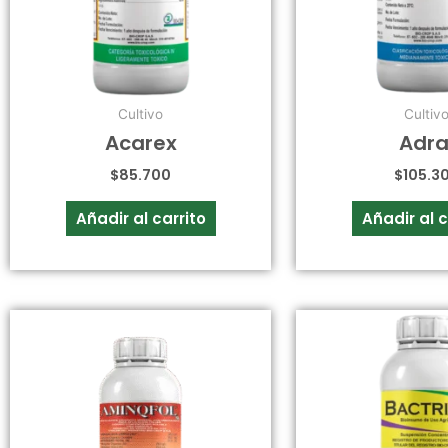
Cultivo
Cultiv
Acarex
Adra
$
85.700
$
105.3
Añadir al carrito
Añadir al c