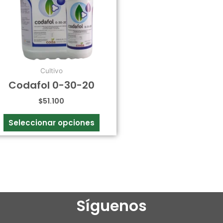
Las
opciones
se
pueden
elegir
en
Cultivo
la
Codafol 0-30-20
página
$
51.100
de
producto
Seleccionar opciones
Síguenos