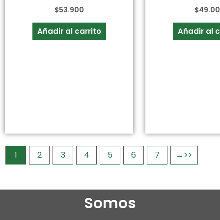
$
53.900
$
49.0
Añadir al carrito
Añadir al c
1
2
3
4
5
6
7
→
Somos