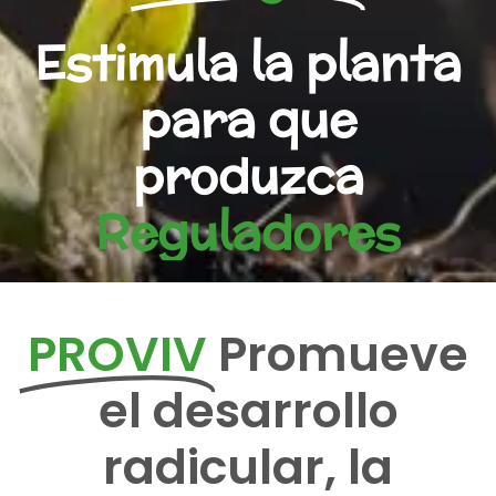
Estimula la planta
para que
produzca
R
e
g
u
l
a
d
o
r
e
s
d
e
PROVIV
Promueve
el desarrollo
radicular, la