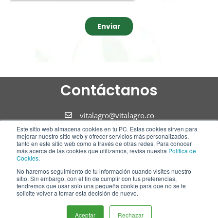
Contáctanos
vitalagro@vitalagro.co
Este sitio web almacena cookies en tu PC. Estas cookies sirven para
310 305 11 23
mejorar nuestro sitio web y ofrecer servicios más personalizados,
tanto en este sitio web como a través de otras redes. Para conocer
más acerca de las cookies que utilizamos, revisa nuestra
Política de
310 305 11 23
Cookies
.
No haremos seguimiento de tu información cuando visites nuestro
Síguenos
sitio. Sin embargo, con el fin de cumplir con tus preferencias,
tendremos que usar solo una pequeña cookie para que no se te
solicite volver a tomar esta decisión de nuevo.
F
I
L
Hola!! ¿como te podemos ayudar?
a
n
i
Aceptar
Rechazar