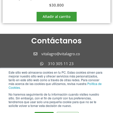
$
30.800
Añadir al carrito
Contáctanos
vitalagro@vitalagro.co
310 305 11 23
Este sitio web almacena cookies en tu PC. Estas cookies sirven para
310 305 11 23
mejorar nuestro sitio web y ofrecer servicios más personalizados,
tanto en este sitio web como a través de otras redes. Para conocer
Síguenos
más acerca de las cookies que utilizamos, revisa nuestra
Política de
Cookies
.
No haremos seguimiento de tu información cuando visites nuestro
F
I
L
sitio. Sin embargo, con el fin de cumplir con tus preferencias,
tendremos que usar solo una pequeña cookie para que no se te
a
n
i
solicite volver a tomar esta decisión de nuevo.
c
s
n