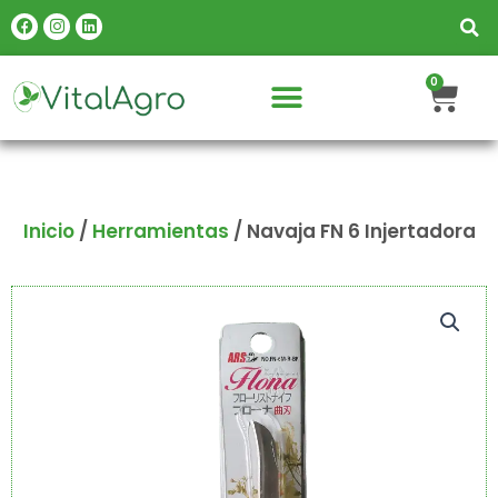
Ir
Facebook
Instagram
Linkedin
al
contenido
Carr
0
Inicio
/
Herramientas
/ Navaja FN 6 Injertadora