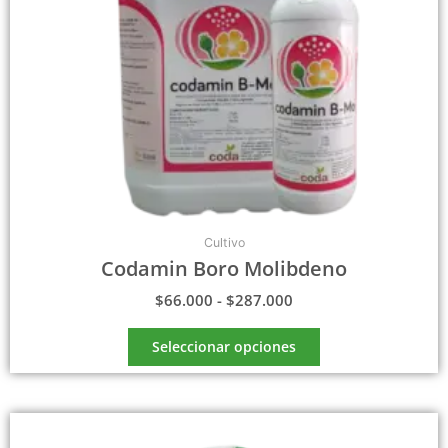
elegir
en
la
página
de
producto
Cultivo
Codamin Boro Molibdeno
$
66.000
-
$
287.000
Seleccionar opciones