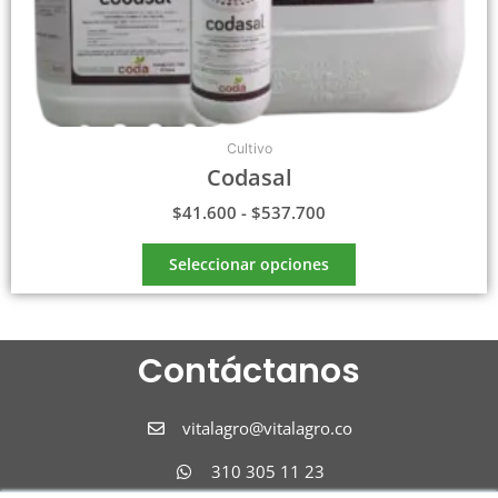
de
producto
Cultivo
Codasal
$
41.600
-
$
537.700
Seleccionar opciones
Contáctanos
vitalagro@vitalagro.co
310 305 11 23