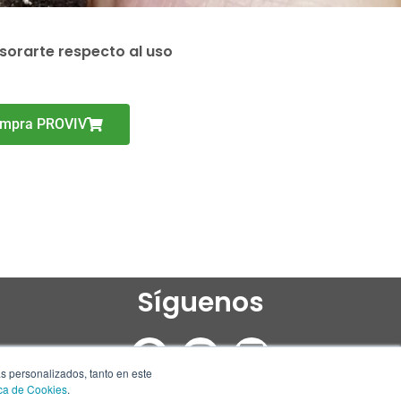
orarte respecto al uso
mpra PROVIV
Síguenos
F
I
L
a
n
i
ás personalizados, tanto en este
ica de Cookies
.