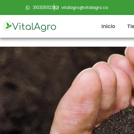
Ir
3103051123
vitalagro@vitalagro.co
al
contenido
Inicio
Ti