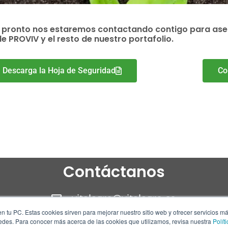
 pronto nos estaremos contactando contigo para ases
 PROVIV y el resto de nuestro portafolio.
Descarga la Hoja de Seguridad
Co
Contáctanos
vitalagro@vitalagro.co
n tu PC. Estas cookies sirven para mejorar nuestro sitio web y ofrecer servicios m
310 305 11 23
redes. Para conocer más acerca de las cookies que utilizamos, revisa nuestra
Polít