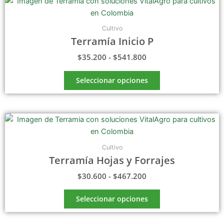
Este
de
producto
precios:
tiene
desde
Cultivo
$35.200
múltiples
Terramía Inicio P
hasta
variantes.
$541.800
$
35.200
-
$
541.800
Las
opciones
Seleccionar opciones
se
pueden
elegir
Rango
Este
en
de
producto
la
precios:
tiene
página
desde
Cultivo
$30.600
múltiples
de
Terramía Hojas y Forrajes
hasta
variantes.
producto
$467.200
$
30.600
-
$
467.200
Las
opciones
Seleccionar opciones
se
pueden