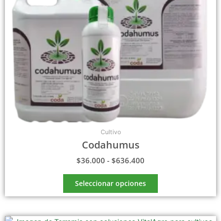
pueden
elegir
en
la
página
de
producto
Cultivo
Codahumus
$
36.000
-
$
636.400
Seleccionar opciones
Rango