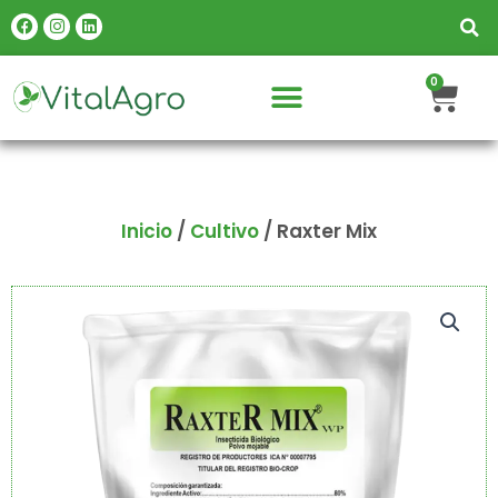
Ir
Facebook
Instagram
Linkedin
al
contenido
Carr
0
Inicio
/
Cultivo
/ Raxter Mix