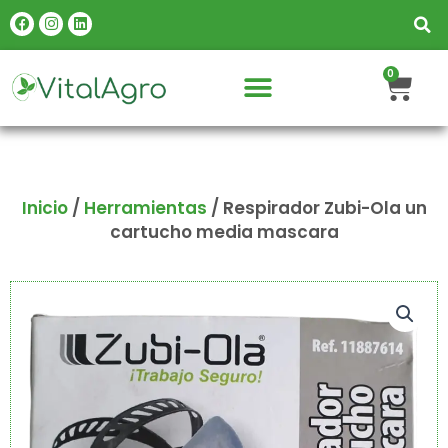
Ir
Facebook
Instagram
Linkedin
al
contenido
Carr
0
Inicio
/
Herramientas
/ Respirador Zubi-Ola un
cartucho media mascara