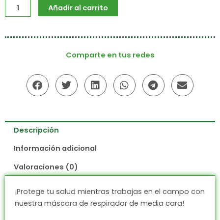
Ola
Añadir al carrito
un
cartucho
media
mascara
Comparte en tus redes
cantidad
Descripción
Información adicional
Valoraciones (0)
¡Protege tu salud mientras trabajas en el campo con
nuestra máscara de respirador de media cara!