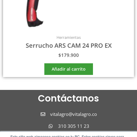
Herramientas
Serrucho ARS CAM 24 PRO EX
$
179.900
Añadir al carrito
Contáctanos
vitalagro@vitalagro.co
310 305 11 23
Este sitio web almacena cookies en tu PC. Estas cookies sirven para