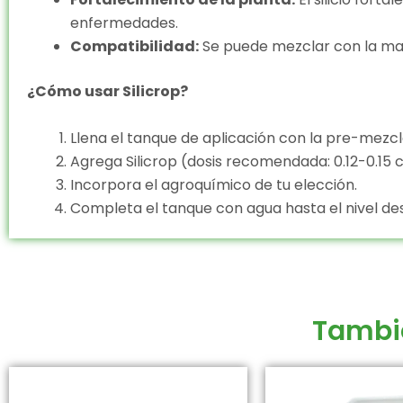
enfermedades.
Compatibilidad:
Se puede mezclar con la mayo
¿Cómo usar Silicrop?
Llena el tanque de aplicación con la pre-mezcl
Agrega Silicrop (dosis recomendada: 0.12-0.15 c
Incorpora el agroquímico de tu elección.
Completa el tanque con agua hasta el nivel de
Tambi
Rango
Este
de
producto