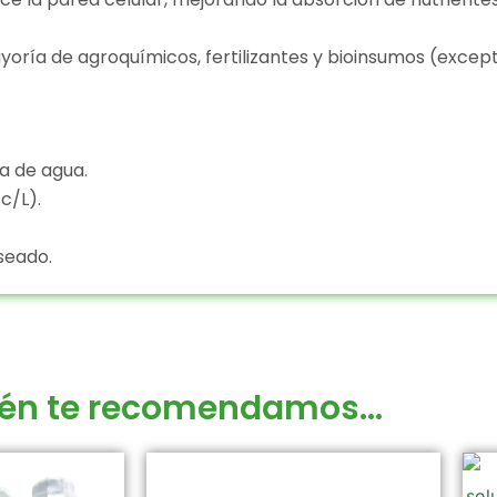
ría de agroquímicos, fertilizantes y bioinsumos (except
a de agua.
c/L).
seado.
én te recomendamos...
Este
Este
producto
producto