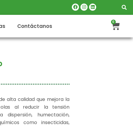
Facebook
Instagram
Linkedin
Carr
0
as
Contáctanos
p
e alta calidad que mejora la
colas al reducir la tensión
a dispersión, humectación,
uímicos como insecticidas,