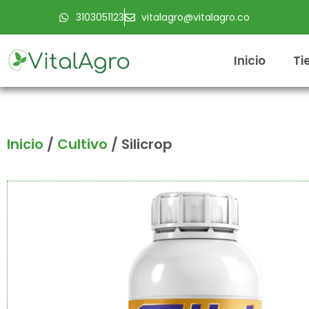
Ir
3103051123
vitalagro@vitalagro.co
al
contenido
Inicio
Ti
Inicio
/
Cultivo
/ Silicrop