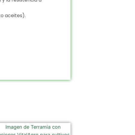
o aceites).
Rango
Este
de
producto