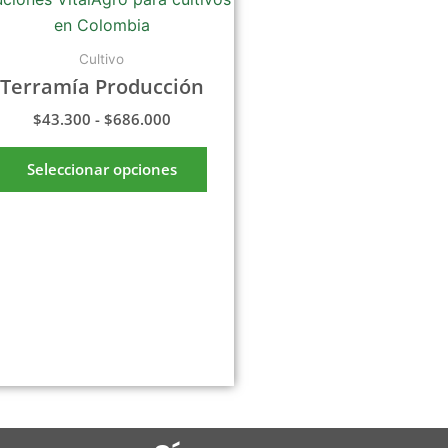
precios:
tiene
desde
$43.300
múltiples
Cultivo
hasta
variantes.
$686.000
Terramía Producción
Las
$
43.300
-
$
686.000
opciones
se
Seleccionar opciones
pueden
elegir
en
la
página
de
producto