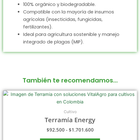
100% orgánico y biodegradable.
Compatible con la mayoría de insumos
agrícolas (insecticidas, fungicidas,
fertilizantes).
Ideal para agricultura sostenible y manejo
integrado de plagas (MIP).
También te recomendamos...
Rango
Este
de
producto
precios:
tiene
desde
Cultivo
$92.500
múltiples
Terramía Energy
hasta
variantes.
$1.701.600
$
92.500
-
$
1.701.600
Las
opciones