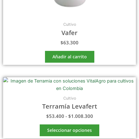
Cultivo
Vafer
$
63.300
Añadir al carrito
Rango
Este
de
producto
precios:
tiene
desde
Cultivo
$53.400
múltiples
Terramía Levafert
hasta
variantes.
$1.008.300
$
53.400
-
$
1.008.300
Las
opciones
Seleccionar opciones
se