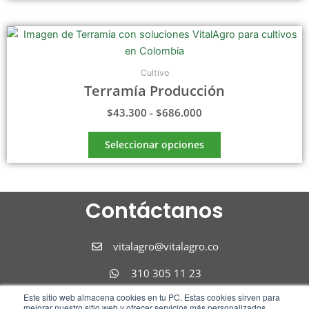
pueden
elegir
Rango
Este
en
de
producto
la
precios:
tiene
página
desde
Cultivo
$43.300
múltiples
de
Terramía Producción
hasta
variantes.
producto
$686.000
$
43.300
-
$
686.000
Las
opciones
Seleccionar opciones
se
pueden
elegir
en
Contáctanos
la
página
vitalagro@vitalagro.co
de
producto
310 305 11 23
Este sitio web almacena cookies en tu PC. Estas cookies sirven para
310 305 11 23
mejorar nuestro sitio web y ofrecer servicios más personalizados,