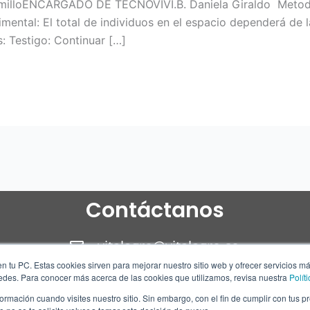
lloENCARGADO DE TECNOVIVI.B. Daniela Giraldo Metodol
mental: El total de individuos en el espacio dependerá de 
: Testigo: Continuar […]
Contáctanos
vitalagro@vitalagro.co
n tu PC. Estas cookies sirven para mejorar nuestro sitio web y ofrecer servicios m
310 305 11 23
redes. Para conocer más acerca de las cookies que utilizamos, revisa nuestra
Polít
rmación cuando visites nuestro sitio. Sin embargo, con el fin de cumplir con tus 
310 305 11 23