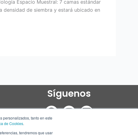
ogía Espacio Muestral: 7 camas estándar
la densidad de siembra y estará ubicado en
Síguenos
F
I
L
a
n
i
ás personalizados, tanto en este
ica de Cookies
.
c
s
n
preferencias, tendremos que usar
e
t
k