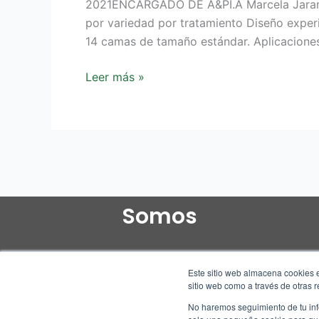
2021ENCARGADO DE A&PI.A Marcela Jarami
por variedad por tratamiento Diseño experi
14 camas de tamaño estándar. Aplicaciones
Leer más »
Somos
Este sitio web almacena cookies e
sitio web como a través de otras 
No haremos seguimiento de tu info