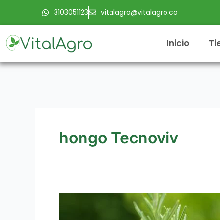
Ir
3103051123
vitalagro@vitalagro.co
al
contenido
Inicio
Ti
hongo Tecnoviv
CONTROL
BIOLÓGICO