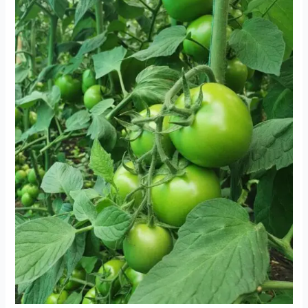
Levafert
Sobre
Cultivo
de
Tomate