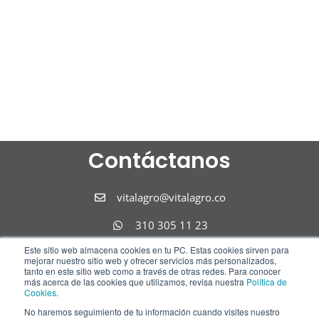
Contáctanos
vitalagro@vitalagro.co
310 305 11 23
Este sitio web almacena cookies en tu PC. Estas cookies sirven para
310 305 11 23
mejorar nuestro sitio web y ofrecer servicios más personalizados,
tanto en este sitio web como a través de otras redes. Para conocer
Síguenos
más acerca de las cookies que utilizamos, revisa nuestra
Política de
Cookies
.
No haremos seguimiento de tu información cuando visites nuestro