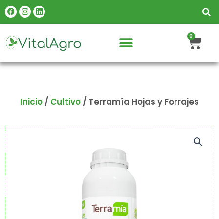
Ir
Facebook
Instagram
Linkedin
al
contenido
Carr
0
Inicio
/
Cultivo
/ Terramía Hojas y Forrajes