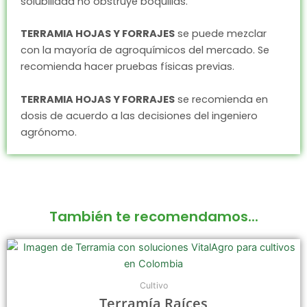
solubilidad no obstruye boquillas.
TERRAMIA HOJAS Y FORRAJES
se puede mezclar
con la mayoría de agroquímicos del mercado. Se
recomienda hacer pruebas físicas previas.
TERRAMIA HOJAS Y FORRAJES
se recomienda en
dosis de acuerdo a las decisiones del ingeniero
agrónomo.
También te recomendamos...
Rango
Este
de
producto
precios:
tiene
desde
Cultivo
$76.200
múltiples
Terramía Raíces