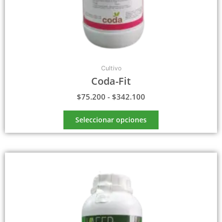
de
producto
Cultivo
Coda-Fit
$
75.200
-
$
342.100
Seleccionar opciones