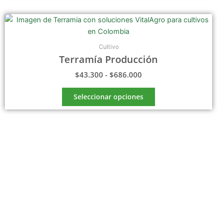
Rango
Este
de
producto
precios:
tiene
desde
Cultivo
$43.300
múltiples
Terramía Producción
hasta
variantes.
$686.000
$
43.300
-
$
686.000
Las
opciones
Seleccionar opciones
se
pueden
elegir
en
la
página
de
producto