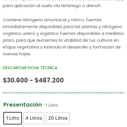
para aplicación al suelo vía fertirriego o drench.
Contiene nitrógeno amoniacal y nítrico, fuentes
inmediatamente disponibles para las plantas y nitrógeno
orgánico ureico y orgánico fuentes disponibles a mediano
plazo, para que
aumentes la
vitalidad
de tus cultivos en
etapa vegetativa y estimula el desarrollo y formación de
nuevas
hojas
.
DESCARGAR FICHA TÉCNICA
Rango
$
30.600
-
$
467.200
de
precios:
desde
Presentación
Terramía
: 1 Litro
$30.600
Hojas
hasta
y
1 Litro
4 Litros
20 Litros
$467.200
Forrajes