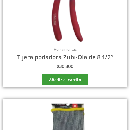
Herramientas
Tijera podadora Zubi-Ola de 8 1/2″
$
30.800
Añadir al carrito
Este
producto
tiene
múltiples
variantes.