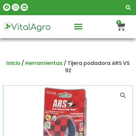
Ir
Facebook
Instagram
Linkedin
al
contenido
Carr
0
Inicio
/
Herramientas
/ Tijera podadora ARS VS
9Z