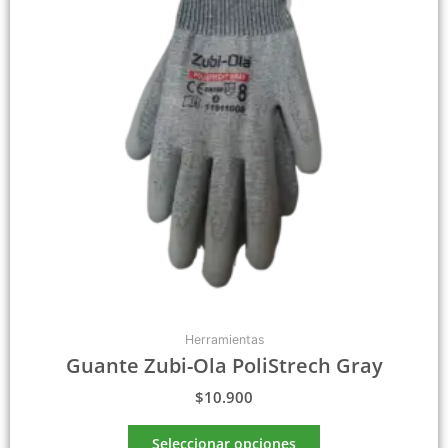
Las
opciones
se
pueden
elegir
en
la
página
de
producto
Herramientas
Guante Zubi-Ola PoliStrech Gray
$
10.900
Seleccionar opciones