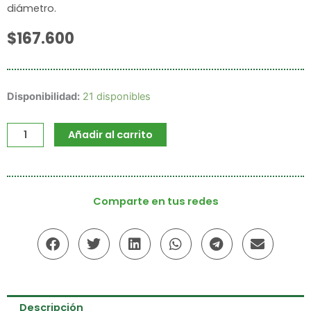
diámetro.
$
167.600
Tijera
Disponibilidad:
21 disponibles
podadora
ARS
Añadir al carrito
VS
9Z
cantidad
Comparte en tus redes
Descripción