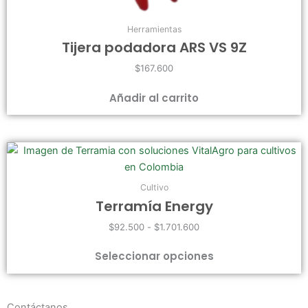
Herramientas
Tijera podadora ARS VS 9Z
$
167.600
Añadir al carrito
Rango
Este
de
producto
precios:
desde
tiene
Cultivo
$92.500
múltiples
Terramía Energy
hasta
variantes.
$1.701.600
$
92.500
-
$
1.701.600
Las
opciones
Seleccionar opciones
se
pueden
elegir
Contáctanos