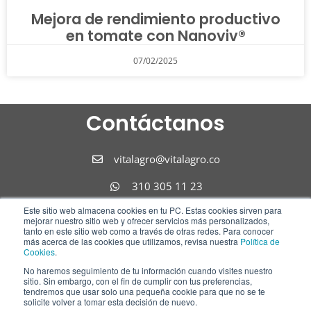
Mejora de rendimiento productivo
en tomate con Nanoviv®
07/02/2025
Contáctanos
vitalagro@vitalagro.co
310 305 11 23
Este sitio web almacena cookies en tu PC. Estas cookies sirven para
310 305 11 23
mejorar nuestro sitio web y ofrecer servicios más personalizados,
tanto en este sitio web como a través de otras redes. Para conocer
Síguenos
más acerca de las cookies que utilizamos, revisa nuestra
Política de
Cookies
.
No haremos seguimiento de tu información cuando visites nuestro
F
I
L
sitio. Sin embargo, con el fin de cumplir con tus preferencias,
tendremos que usar solo una pequeña cookie para que no se te
a
n
i
solicite volver a tomar esta decisión de nuevo.
c
s
n