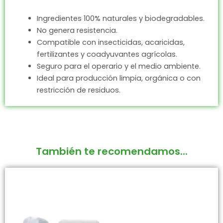
Ingredientes 100% naturales y biodegradables.
No genera resistencia.
Compatible con insecticidas, acaricidas,
fertilizantes y coadyuvantes agrícolas.
Seguro para el operario y el medio ambiente.
Ideal para producción limpia, orgánica o con
restricción de residuos.
También te recomendamos...
Rango
Este
de
producto
precios:
tiene
desde
$72.900
múltiples
hasta
variantes.