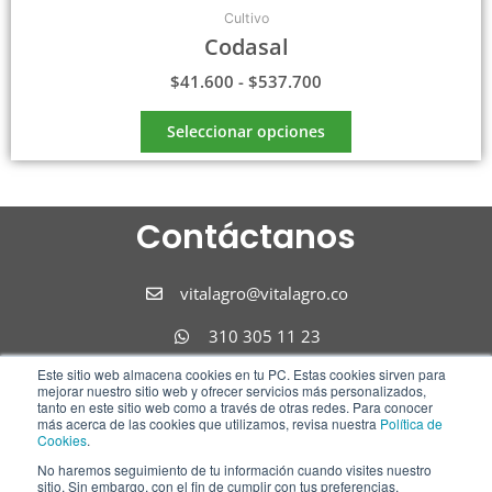
Cultivo
Codasal
$
41.600
-
$
537.700
Seleccionar opciones
Contáctanos
vitalagro@vitalagro.co
310 305 11 23
Este sitio web almacena cookies en tu PC. Estas cookies sirven para
310 305 11 23
mejorar nuestro sitio web y ofrecer servicios más personalizados,
tanto en este sitio web como a través de otras redes. Para conocer
Síguenos
más acerca de las cookies que utilizamos, revisa nuestra
Política de
Cookies
.
No haremos seguimiento de tu información cuando visites nuestro
F
I
L
sitio. Sin embargo, con el fin de cumplir con tus preferencias,