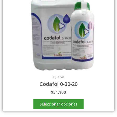
opciones
se
pueden
elegir
en
la
página
de
producto
Cultivo
Codafol 0-30-20
$
51.100
Seleccionar opciones