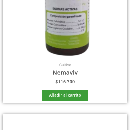
Cultivo
Nemaviv
$
116.300
Añadir al carrito
Rango
Este
de
producto
precios: