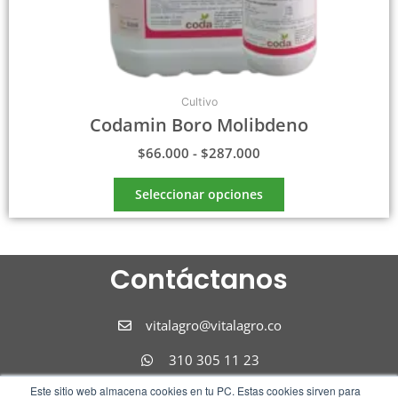
producto
Cultivo
Codamin Boro Molibdeno
$
66.000
-
$
287.000
Seleccionar opciones
Contáctanos
vitalagro@vitalagro.co
310 305 11 23
Este sitio web almacena cookies en tu PC. Estas cookies sirven para
310 305 11 23