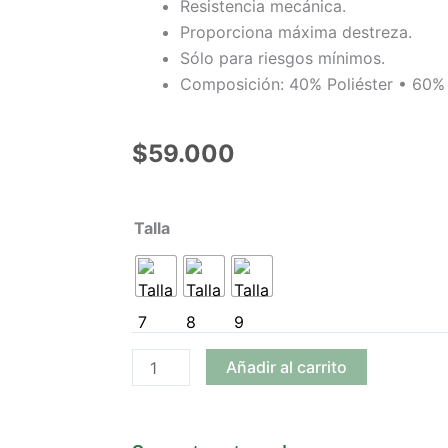
Resistencia mecánica.
Proporciona máxima destreza.
Sólo para riesgos mínimos.
Composición: 40% Poliéster • 60% 
$
59.000
Guantes
Talla
Zubi-
Ola
Flex
Poly
Paquete
Añadir al carrito
x
10
pares