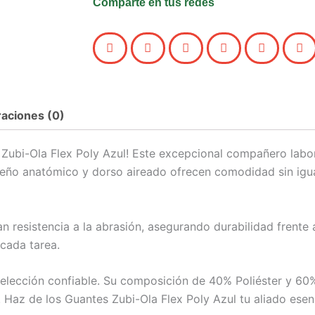
Comparte en tus redes
cantidad
raciones (0)
 Zubi-Ola Flex Poly Azul! Este excepcional compañero labo
diseño anatómico y dorso aireado ofrecen comodidad sin ig
n resistencia a la abrasión, asegurando durabilidad frente
cada tarea.
 elección confiable. Su composición de 40% Poliéster y 60
 Haz de los Guantes Zubi-Ola Flex Poly Azul tu aliado esenci