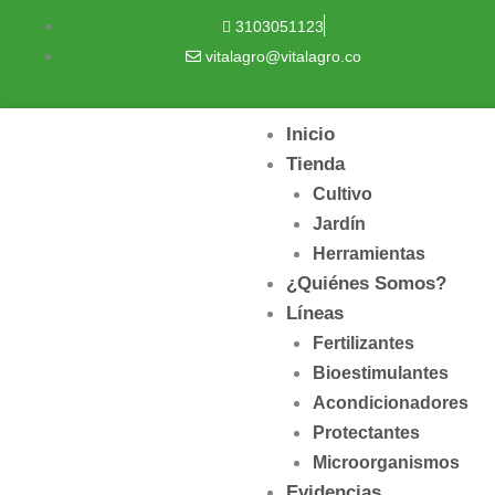
Ir
3103051123
al
vitalagro@vitalagro.co
contenido
Inicio
Tienda
Cultivo
Jardín
Herramientas
¿Quiénes Somos?
Líneas
Fertilizantes
Bioestimulantes
Acondicionadores
Protectantes
Microorganismos
Evidencias