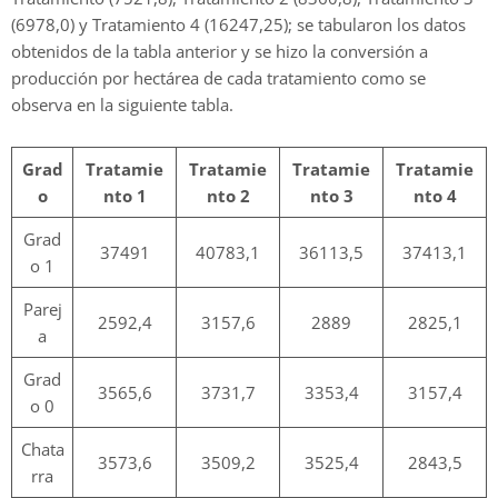
(6978,0) y Tratamiento 4 (16247,25); se tabularon los datos
obtenidos de la tabla anterior y se hizo la conversión a
producción por hectárea de cada tratamiento como se
observa en la siguiente tabla.
Grad
Tratamie
Tratamie
Tratamie
Tratamie
o
nto 1
nto 2
nto 3
nto 4
Grad
37491
40783,1
36113,5
37413,1
o 1
Parej
2592,4
3157,6
2889
2825,1
a
Grad
3565,6
3731,7
3353,4
3157,4
o 0
Chata
3573,6
3509,2
3525,4
2843,5
rra