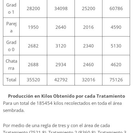
Grad
28200
34098
25200
60786
o 1
Parej
1950
2640
2016
4590
a
Grad
2682
3120
2340
5130
o 0
Chata
2688
2934
2460
4620
rra
Total
35520
42792
32016
75126
Producción en Kilos Obtenido por cada Tratamiento
Para un total de 185454 kilos recolectados en toda el área
sembrada.
Por medio de una regla de tres y con el área de cada
Tratamiento (7521,8), Tratamiento 2 (8360,8), Tratamiento 3