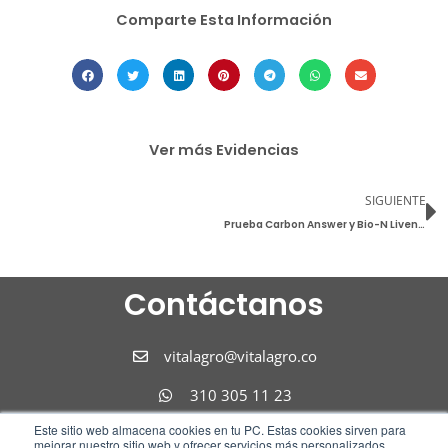
Comparte Esta Información
Ver más Evidencias
S
SIGUIENTE
Prueba Carbon Answer y Bio-N Liven en Cultivo de Rosas Bajo Invernadero
Contáctanos
vitalagro@vitalagro.co
310 305 11 23
Este sitio web almacena cookies en tu PC. Estas cookies sirven para
310 305 11 23
mejorar nuestro sitio web y ofrecer servicios más personalizados,