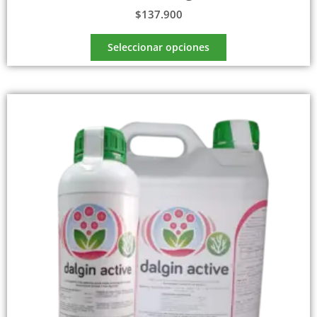
$
137.900
Seleccionar opciones
Rango
Este
de
producto
precios:
tiene
desde
$117.500
múltiples
hasta
variantes.
$543.600
Las
opciones
se
pueden
elegir
en
la
página