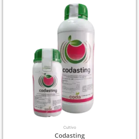
tiene
múltiples
variantes.
Las
opciones
se
pueden
elegir
en
la
página
de
producto
Cultivo
Codasting