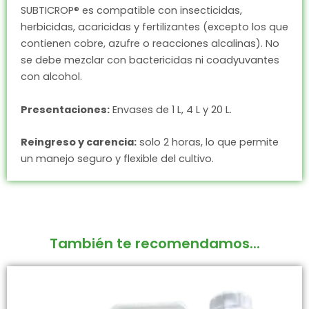
SUBTICROP® es compatible con insecticidas,
herbicidas, acaricidas y fertilizantes (excepto los que
contienen cobre, azufre o reacciones alcalinas). No
se debe mezclar con bactericidas ni coadyuvantes
con alcohol.
Presentaciones:
Envases de 1 L, 4 L y 20 L.
Reingreso y carencia:
solo 2 horas, lo que permite
un manejo seguro y flexible del cultivo.
También te recomendamos...
Este
producto
tiene