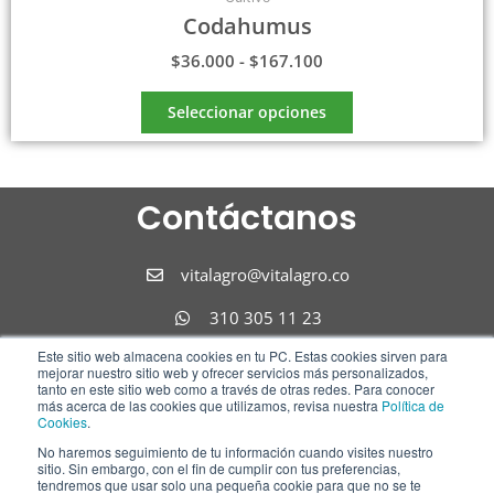
Codahumus
$
36.000
-
$
167.100
Seleccionar opciones
Contáctanos
vitalagro@vitalagro.co
310 305 11 23
Este sitio web almacena cookies en tu PC. Estas cookies sirven para
310 305 11 23
mejorar nuestro sitio web y ofrecer servicios más personalizados,
tanto en este sitio web como a través de otras redes. Para conocer
Síguenos
más acerca de las cookies que utilizamos, revisa nuestra
Política de
Cookies
.
No haremos seguimiento de tu información cuando visites nuestro
F
I
L
sitio. Sin embargo, con el fin de cumplir con tus preferencias,
tendremos que usar solo una pequeña cookie para que no se te
a
n
i