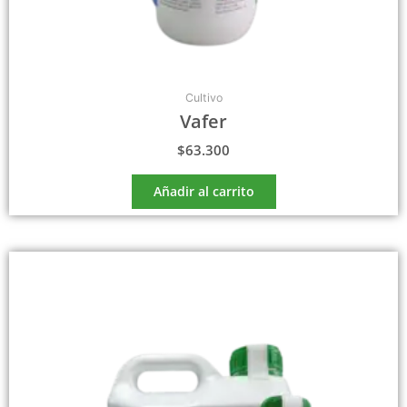
Cultivo
Vafer
$
63.300
Añadir al carrito
Este
producto
tiene
múltiples
variantes.
Las
opciones