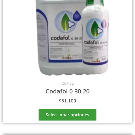
se
pueden
elegir
en
la
página
de
producto
Cultivo
Codafol 0-30-20
$
51.100
Seleccionar opciones